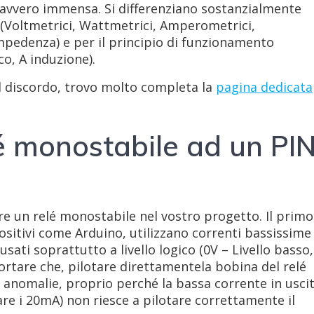
davvero immensa. Si differenziano sostanzialmente
i (Voltmetrici, Wattmetrici, Amperometrici,
mpedenza) e per il principio di funzionamento
o, A induzione).
il discordo, trovo molto completa la
pagina dedicata
é monostabile ad un PI
are un relé monostabile nel vostro progetto. Il primo
positivi come Arduino, utilizzano correnti bassissime
usati soprattutto a livello logico (0V – Livello basso,
ortare che, pilotare direttamentela bobina del relé
di anomalie, proprio perché la bassa corrente in usci
rare i 20mA) non riesce a pilotare correttamente il