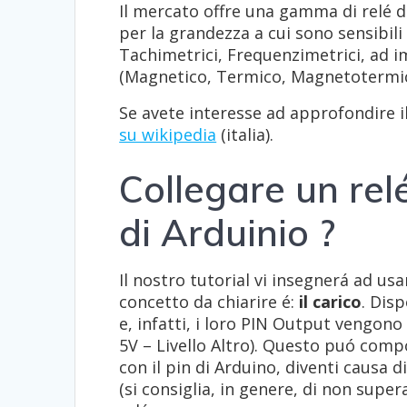
Il mercato offre una gamma di relé 
per la grandezza a cui sono sensibil
Tachimetrici, Frequenzimetrici, ad i
(Magnetico, Termico, Magnetotermic
Se avete interesse ad approfondire 
su wikipedia
(italia).
Collegare un rel
di Arduinio ?
Il nostro tutorial vi insegnerá ad us
concetto da chiarire é:
il carico
. Dis
e, infatti, i loro PIN Output vengono 
5V – Livello Altro). Questo puó comp
con il pin di Arduino, diventi causa 
(si consiglia, in genere, di non supe