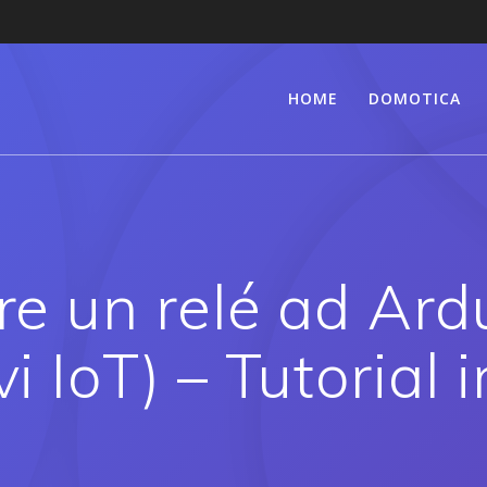
HOME
DOMOTICA
e un relé ad Ardui
vi IoT) – Tutorial i