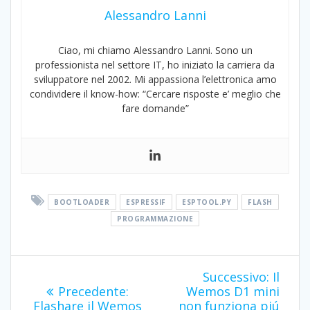
Alessandro Lanni
Ciao, mi chiamo Alessandro Lanni. Sono un
professionista nel settore IT, ho iniziato la carriera da
sviluppatore nel 2002. Mi appassiona l’elettronica amo
condividere il know-how: “Cercare risposte e’ meglio che
fare domande”
BOOTLOADER
ESPRESSIF
ESPTOOL.PY
FLASH
PROGRAMMAZIONE
Navigazione
Artico
Successivo:
Il
Articolo
succes
articoli
Precedente:
Wemos D1 mini
precedente:
Flashare il Wemos
non funziona piú