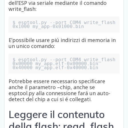
dell’ESP via seriale mediante il comando
write_flash:
$ esptool.py --port COM4 write_flash 
0x1000 my_app-0x01000.bin
E’possibile usare piú indirizzi di memoria in
un unico comando:
$ esptool.py --port COM4 write_flash 
0x00000 my_app.elf-0x00000.bin 
0x40000 my_app.elf-0x40000.bin
Potrebbe essere necessario specificare
anche il parametro –chip, anche se
esptool.py alla connessione fará un auto-
detect del chip a cui si é collegati.
Leggere il contenuto
della flash: read_flash