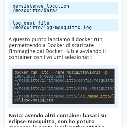
persistence_location
/mosquitto/data/
log_dest file
/mosquitto/log/mosquitto.log
A questo punto lanciamo il docker run,
permettendo a Docker di scaricare
l’immagine dal Docker Hub e avviando il
container con i volumi selezionati:
docker run -itd --name mosquittovixrit -p 
1884
:
1883
 -p 
9002
:
9001
 -v 
~
/mosquittovixrit/mosquitto
/config/mosquitto
.
conf
-v 
~
/mosquittovixrit/mosquitto
/data:/mosquitto
/data 
-v 
~/mosquittovixrit
/mosquitto/log
:/mosquitto/log
eclipse-mosquitto
Nota: avendo altri container basati su
eclipse-mosquitto, non ho potuto