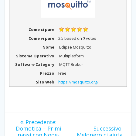
Come ci pare
Come vi pare
2.5
based on
7
votes
Nome
Eclipse Mosquitto
Sistema Operativo
Multiplatform
Software Category
MQTT Broker
Prezzo
Free
Sito Web
https://mosquitto.org/
Navigazione
Articolo
Precedente:
precedente:
Artic
articoli
Domotica – Primi
Successivo:
succe
passi con Node-
Melopero ci aiuta