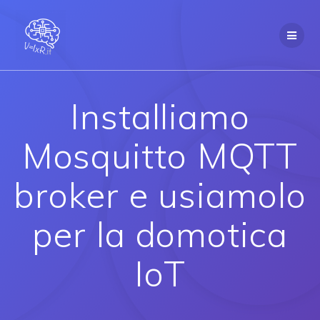
Salta
al
contenuto
Installiamo
Mosquitto MQTT
broker e usiamolo
per la domotica
IoT