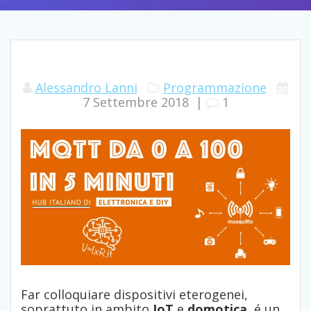
Alessandro Lanni
Programmazione
7 Settembre 2018
|
1
Far colloquiare dispositivi eterogenei,
soprattuto in ambito
IoT
e
domotica
, é un