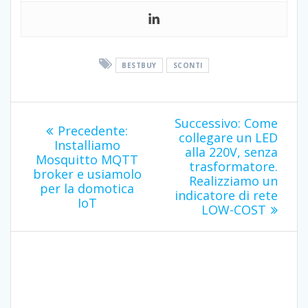
BESTBUY
SCONTI
Navigazione
Articolo
Successivo:
Come
Articolo
Precedente:
successivo
articoli
collegare un LED
precedente:
Installiamo
alla 220V, senza
Mosquitto MQTT
trasformatore.
broker e usiamolo
Realizziamo un
per la domotica
indicatore di rete
IoT
LOW-COST