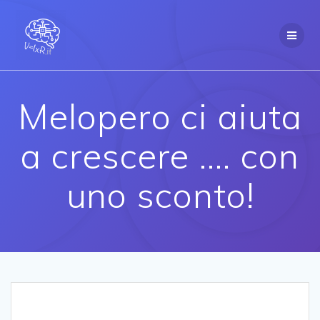
Salta
al
contenuto
Melopero ci aiuta
a crescere …. con
uno sconto!